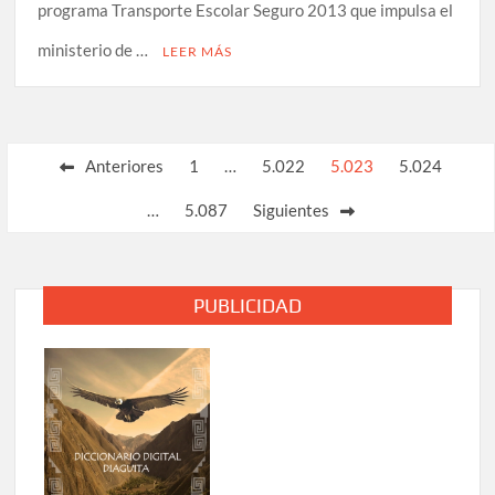
programa Transporte Escolar Seguro 2013 que impulsa el
ministerio de …
LEER MÁS
Paginación
Anteriores
1
…
5.022
5.023
5.024
de
…
5.087
Siguientes
entradas
PUBLICIDAD