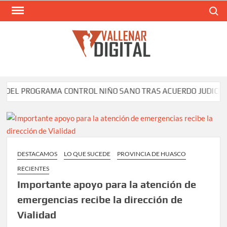
Saltar
Buscar
al
contenido
VAL
Siti
comunic
EL PROGRAMA CONTROL NIÑO SANO TRAS ACUERDO JUDICIAL E
DESTACAMOS
LO QUE SUCEDE
PROVINCIA DE HUASCO
RECIENTES
Importante apoyo para la atención de
emergencias recibe la dirección de
Vialidad