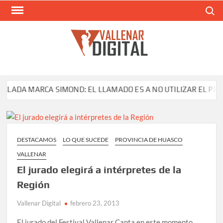
Saltar
Buscar
al
contenido
VAL
Siti
comunic
ADA MARCA SIMOND: EL LLAMADO ES A NO UTILIZAR EL PRODU
DESTACAMOS
LO QUE SUCEDE
PROVINCIA DE HUASCO
VALLENAR
El jurado elegirá a intérpretes de la
Región
Vallenar Digital
febrero 23, 2013
El jurado del Festival Vallenar Canta en este momento