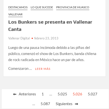
DESTACAMOS
LO QUE SUCEDE
PROVINCIA DE HUASCO
VALLENAR
Los Bunkers se presenta en Vallenar
Canta
Vallenar Digital
febrero 23, 2013
Luego de una pausa incómoda debido a las pifias del
público, comenzó el show de Los Bunkers, banda chilena
de rock radicada en México hace un par de años.
Comenzaron …
LEER MÁS
Paginación
Anteriores
1
…
5.025
5.026
5.027
de
…
5.087
Siguientes
entradas