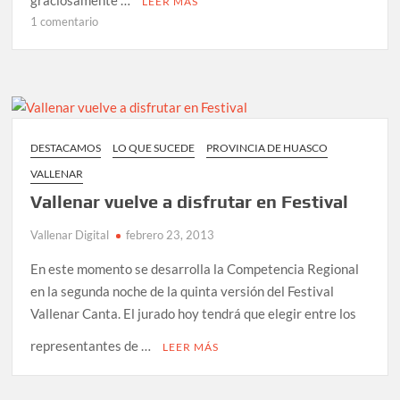
graciosamente …
LEER MÁS
en
1 comentario
Álvaro
Salas
hace
reír
a
Vallenar
DESTACAMOS
LO QUE SUCEDE
PROVINCIA DE HUASCO
Canta
VALLENAR
Vallenar vuelve a disfrutar en Festival
Vallenar Digital
febrero 23, 2013
En este momento se desarrolla la Competencia Regional
en la segunda noche de la quinta versión del Festival
Vallenar Canta. El jurado hoy tendrá que elegir entre los
representantes de …
LEER MÁS