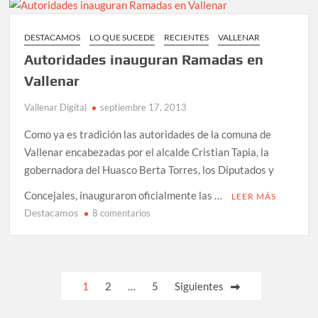
por
tráfico
DESTACAMOS
LO QUE SUCEDE
RECIENTES
VALLENAR
en
Autoridades inauguran Ramadas en
Huasco
Vallenar
Vallenar Digital
septiembre 17, 2013
Como ya es tradición las autoridades de la comuna de
Vallenar encabezadas por el alcalde Cristian Tapia, la
gobernadora del Huasco Berta Torres, los Diputados y
Concejales, inauguraron oficialmente las …
LEER MÁS
Destacamos
en
8 comentarios
Autoridades
inauguran
Ramadas
en
Paginación
1
2
…
5
Siguientes
Vallenar
de