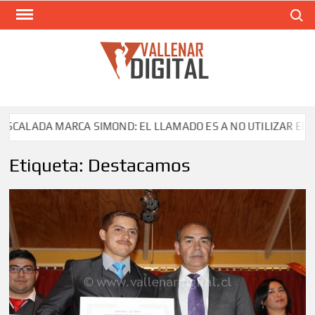
Saltar
Buscar
al
contenido
VAL
Siti
comunic
LADA MARCA SIMOND: EL LLAMADO ES A NO UTILIZAR EL PRODU
Etiqueta:
Destacamos