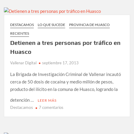
participar
de
gran
Fiesta
DESTACAMOS
LO QUE SUCEDE
PROVINCIA DE HUASCO
Costumbrista
RECIENTES
en
Huasco
Detienen a tres personas por tráfico en
Huasco
Vallenar Digital
septiembre 17, 2013
La Brigada de Investigación Criminal de Vallenar incautó
cerca de 50 dosis de cocaína y medio millón de pesos,
producto del ilícito en la comuna de Huasco, logrando la
detención …
LEER MÁS
Destacamos
en
7 comentarios
Detienen
a
tres
personas