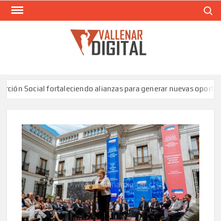
Saltar
Buscar
al
contenido
VAL
Siti
comunic
n Social fortaleciendo alianzas para generar nuevas oportunida