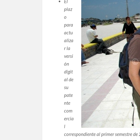
El
plaz
o
para
actu
aliza
r la
versi
ón
digit
al de
su
pate
nte
com
ercia
l
correspondiente al primer semestre de 2