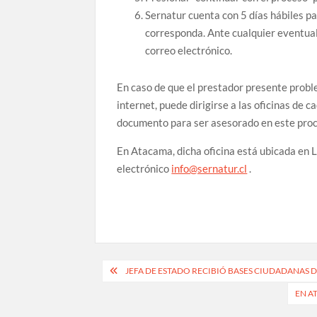
Sernatur cuenta con 5 días hábiles p
corresponda. Ante cualquier eventu
correo electrónico.
En caso de que el prestador presente prob
internet, puede dirigirse a las oficinas de
documento para ser asesorado en este proce
En Atacama, dicha oficina está ubicada en L
electrónico
info@sernatur.cl
.
Navegación
JEFA DE ESTADO RECIBIÓ BASES CIUDADANAS
de
EN A