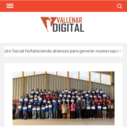
Saltar
Buscar
al
contenido
VAL
Siti
comunic
 Social fortaleciendo alianzas para generar nuevas oportunidad