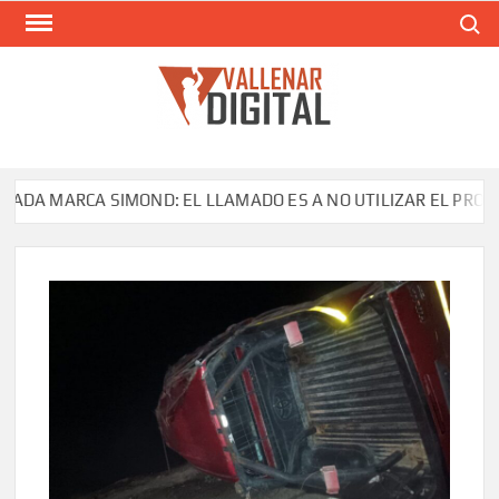
Saltar
Buscar
al
contenido
VAL
Siti
comunic
A MARCA SIMOND: EL LLAMADO ES A NO UTILIZAR EL PRODUCT