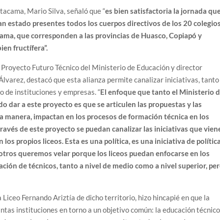
Atacama, Mario Silva, señaló que “
es bien satisfactoria la jornada qu
an estado presentes todos los cuerpos directivos de los 20 colegio
cama, que corresponden a las provincias de Huasco, Copiapó y
en fructífera”.
l Proyecto Futuro Técnico del Ministerio de Educación y director
lvarez, destacó que esta alianza permite canalizar iniciativas, tanto
o de instituciones y empresas. “
El enfoque que tanto el Ministerio 
dar a este proyecto es que se articulen las propuestas y las
una manera, impactan en los procesos de formación técnica en los
 través de este proyecto se puedan canalizar las iniciativas que vie
 los propios liceos. Esta es una política, es una iniciativa de polític
sotros queremos velar porque los liceos puedan enfocarse en los
ción de técnicos, tanto a nivel de medio como a nivel superior, pe
 Liceo Fernando Ariztía de dicho territorio, hizo hincapié en que la
intas instituciones en torno a un objetivo común: la educación técnic