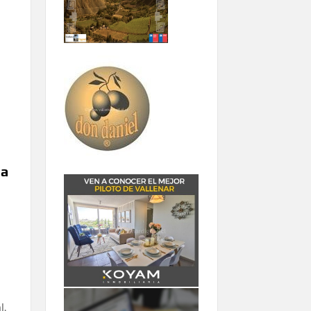
ma
l,