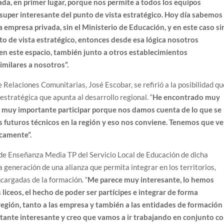
a, en primer lugar, porque nos permite a todos los equipos
a super interesante del punto de vista estratégico. Hoy día sabemos
a empresa privada, sin el Ministerio de Educación, y en este caso si
o de vista estratégico, entonces desde esa lógica nosotros
n este espacio, también junto a otros establecimientos
milares a nosotros”.
Relaciones Comunitarias, José Escobar, se refirió a la posibilidad qu
estratégica que apunta al desarrollo regional. “
He encontrado muy
es muy importante participar porque nos damos cuenta de lo que se
s futuros técnicos en la región y eso nos conviene. Tenemos que ve
camente”.
 de Enseñanza Media TP del Servicio Local de Educación de dicha
a generación de una alianza que permita integrar en los territorios,
cargadas de la formación. “
Me parece muy interesante, lo hemos
iceos, el hecho de poder ser partícipes e integrar de forma
 región, tanto a las empresa y también a las entidades de formación
stante interesante y creo que vamos a ir trabajando en conjunto c