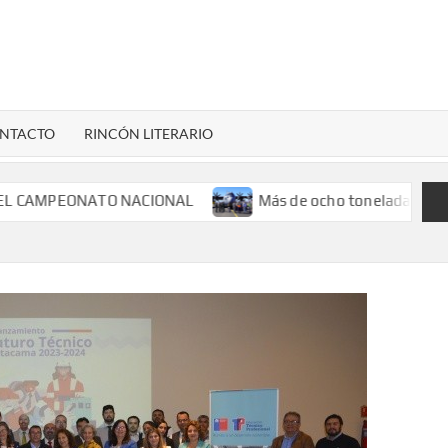
LENARDIGITAL
ional…
NTACTO
RINCÓN LITERARIO
NATO NACIONAL
Más de ocho toneladas de ayuda humanita