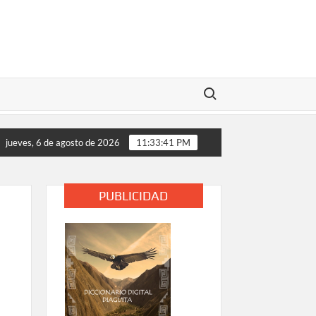
Buscar:
ria llegan a la provincia del Huasco para apoyar a familias afec
jueves, 6 de agosto de 2026
11:33:42 PM
PUBLICIDAD