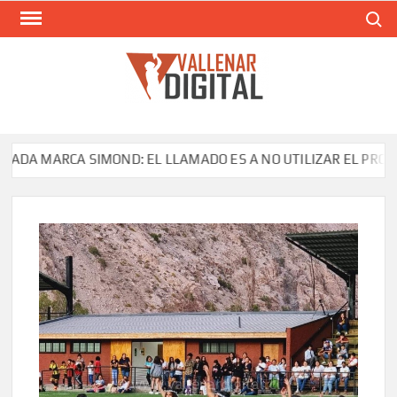
Saltar
Buscar
al
contenido
VAL
Siti
comunic
RCA SIMOND: EL LLAMADO ES A NO UTILIZAR EL PRODUCTO