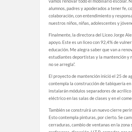
vamos renovar todo el mobiliario escolar. N
alumnos, padres y apoderados a tener fe, co
colaboración, con entendimiento y responsab
nuestros niños, niñas, adolescentes y jóvene
Finalmente, la directora del Liceo Jorge A
apoyo. Este es un liceo con 92,4% de vulnera
educación. Me alegra saber que van a renov
estudiantes deportistas y la mantención y
no se arregla”.
El proyecto de mantención inició el 25 de a
contempla la construcción de tabiquería en
instalarán módulos separadores de acrílico 
eléctrico en las salas de clases y en el com
También se construirá un nuevo cierre perim
Esto contempla pinturas, por cierto. Se cam
cerraduras, cambio de ventanas en la zona su