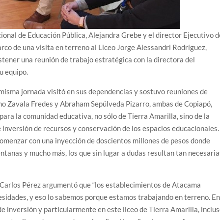
cional de Educación Pública, Alejandra Grebe y el director Ejecutivo d
rco de una visita en terreno al Liceo Jorge Alessandri Rodríguez,
tener una reunión de trabajo estratégica con la directora del
u equipo.
misma jornada visitó en sus dependencias y sostuvo reuniones de
runo Zavala Fredes y Abraham Sepúlveda Pizarro, ambas de Copiapó,
para la comunidad educativa, no sólo de Tierra Amarilla, sino de la
e inversión de recursos y conservación de los espacios educacionales.
comenzar con una inyección de doscientos millones de pesos donde
entanas y mucho más, los que sin lugar a dudas resultan tan necesaria
EP, Carlos Pérez argumentó que “los establecimientos de Atacama
esidades, y eso lo sabemos porque estamos trabajando en terreno. E
inversión y particularmente en este liceo de Tierra Amarilla, inclu