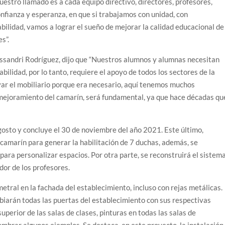
uestro llamado es a cada equipo directivo, directores, profesores,
nfianza y esperanza, en que si trabajamos con unidad, con
ilidad, vamos a lograr el sueño de mejorar la calidad educacional de
s”.
lessandri Rodríguez, dijo que “Nuestros alumnos y alumnas necesitan
bilidad, por lo tanto, requiere el apoyo de todos los sectores de la
ar el mobiliario porque era necesario, aquí tenemos muchos
 mejoramiento del camarín, será fundamental, ya que hace décadas qu
gosto y concluye el 30 de noviembre del año 2021. Este último,
 camarín para generar la habilitación de 7 duchas, además, se
para personalizar espacios. Por otra parte, se reconstruirá el sistem
edor de los profesores.
etral en la fachada del establecimiento, incluso con rejas metálicas.
biarán todas las puertas del establecimiento con sus respectivas
perior de las salas de clases, pinturas en todas las salas de