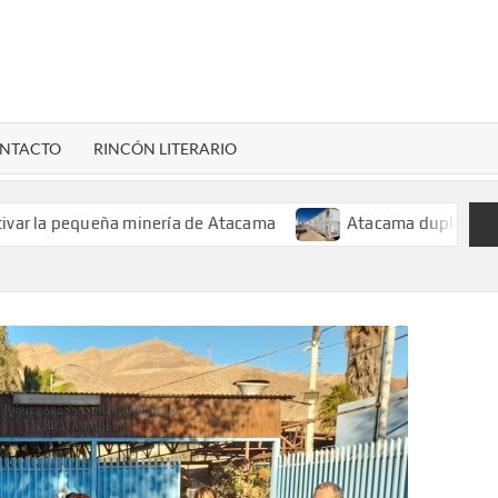
LENARDIGITAL
ional…
NTACTO
RINCÓN LITERARIO
pequeña minería de Atacama
Atacama duplica su capacidad